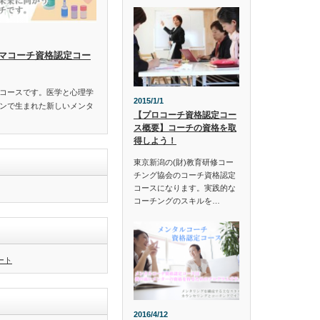
マコーチ資格認定コー
定コースです。医学と心理学
2015/1/1
ンで生まれた新しいメンタ
【プロコーチ資格認定コー
ス概要】コーチの資格を取
得しよう！
東京新潟の(財)教育研修コー
チング協会のコーチ資格認定
コースになります。実践的な
コーチングのスキルを…
イート
2016/4/12