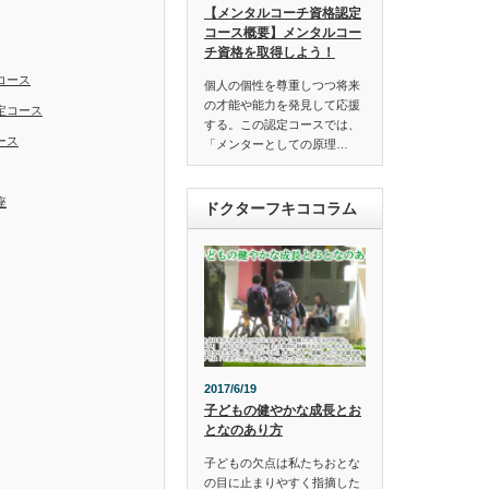
【メンタルコーチ資格認定
コース概要】メンタルコー
チ資格を取得しよう！
コース
個人の個性を尊重しつつ将来
の才能や能力を発見して応援
定コース
する。この認定コースでは、
ース
「メンターとしての原理…
座
ドクターフキココラム
2017/6/19
子どもの健やかな成長とお
となのあり方
子どもの欠点は私たちおとな
の目に止まりやすく指摘した