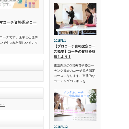
マコーチ資格認定コー
定コースです。医学と心理学
2015/1/1
ンで生まれた新しいメンタ
【プロコーチ資格認定コー
ス概要】コーチの資格を取
得しよう！
東京新潟の(財)教育研修コー
チング協会のコーチ資格認定
コースになります。実践的な
コーチングのスキルを…
イート
2016/4/12