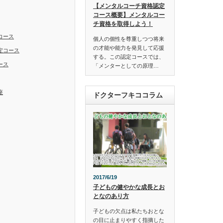
【メンタルコーチ資格認定
コース概要】メンタルコー
チ資格を取得しよう！
コース
個人の個性を尊重しつつ将来
の才能や能力を発見して応援
定コース
する。この認定コースでは、
ース
「メンターとしての原理…
座
ドクターフキココラム
2017/6/19
子どもの健やかな成長とお
となのあり方
子どもの欠点は私たちおとな
の目に止まりやすく指摘した