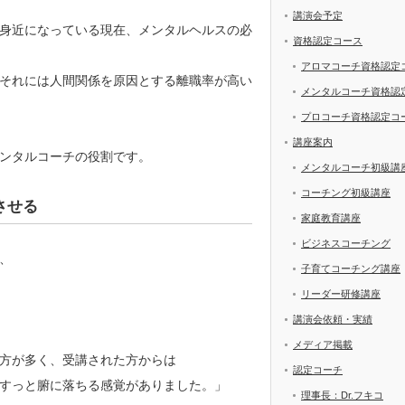
講演会予定
身近になっている現在、メンタルヘルスの必
資格認定コース
アロマコーチ資格認定
それには人間関係を原因とする離職率が高い
メンタルコーチ資格認
プロコーチ資格認定コ
講座案内
ンタルコーチの役割です。
メンタルコーチ初級講
コーチング初級講座
させる
家庭教育講座
ビジネスコーチング
、
子育てコーチング講座
リーダー研修講座
講演会依頼・実績
メディア掲載
方が多く、受講された方からは
認定コーチ
すっと腑に落ちる感覚がありました。」
理事長：Dr.フキコ