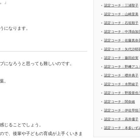
。」
認定コーチ：三浦聖子
認定コーチ：山崎里美
認定コーチ：石垣順子
うになります。
認定コーチ：中澤由加
認定コーチ：佐藤真奈
認定コーチ：矢代沙耶
認定コーチ：藤田絵実
ブになろうと思っても難しいのです。
認定コーチ：野﨑アユ
認定コーチ：櫻井典子
葉。
認定コーチ：水野綾子
認定コーチ：野股亜也
認定コーチ：関奈緒
認定コーチ：伊佐早悦
認定コーチ：高井優子
感じることでしょう。
認定コーチ：本多いず
ので、後輩や子どもの育成が上手くいきま