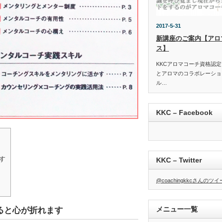
2017-5-31
新講座のご案内【アロ
ス】
KKCアロマコーチ資格認
とアロマのコラボレーショ
ル…
KKC – Facebook
す
KKC – Twitter
@coachingkkcさんのツ
メニュー一覧
ると心が折れます