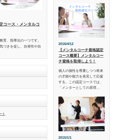
定コース・メンタルコ
教育、指導法の一つです。
2016/4/12
気づきを促し、自発性や自
【メンタルコーチ資格認定
コース概要】メンタルコー
チ資格を取得しよう！
個人の個性を尊重しつつ将来
の才能や能力を発見して応援
する。この認定コースでは、
「メンターとしての原理…
イート
2015/1/1