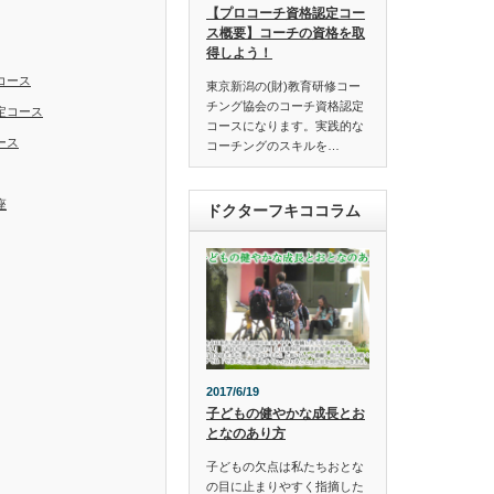
【プロコーチ資格認定コー
ス概要】コーチの資格を取
得しよう！
コース
東京新潟の(財)教育研修コー
チング協会のコーチ資格認定
定コース
コースになります。実践的な
ース
コーチングのスキルを…
座
ドクターフキココラム
2017/6/19
子どもの健やかな成長とお
となのあり方
子どもの欠点は私たちおとな
の目に止まりやすく指摘した