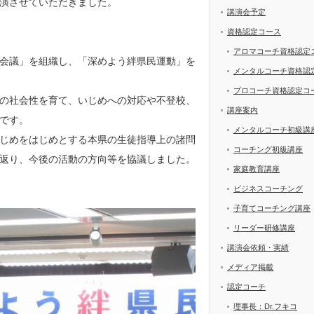
演させていただきました。
講演会予定
資格認定コース
アロマコーチ資格認定
会議」を組織し、「深めよう絆県民運動」を
メンタルコーチ資格認
プロコーチ資格認定コ
の社会性を育て、いじめへの対応や不登校、
講座案内
です。
メンタルコーチ初級講
じめをはじめとする本県の生徒指導上の諸問
コーチング初級講座
返り、今後の活動の方向等を協議しました。
家庭教育講座
ビジネスコーチング
子育てコーチング講座
リーダー研修講座
講演会依頼・実績
メディア掲載
認定コーチ
理事長：Dr.フキコ