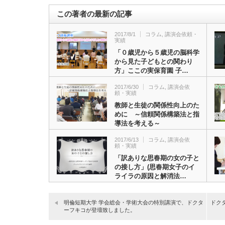
この著者の最新の記事
2017/8/1
コラム
,
講演会依頼・
実績
「０歳児から５歳児の脳科学
から見た子どもとの関わり
方」ここの実保育園 子…
2017/6/30
コラム
,
講演会依
頼・実績
教師と生徒の関係性向上のた
めに ～信頼関係構築法と指
導法を考える～
2017/6/13
コラム
,
講演会依
頼・実績
「訳ありな思春期の女の子と
の接し方」(思春期女子のイ
ライラの原因と解消法…
明倫短期大学 学会総会・学術大会の特別講演で、ドクタ
ドク
ーフキコが登壇致しました。