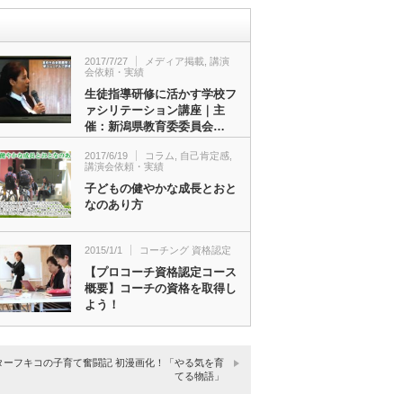
2017/7/27
メディア掲載
,
講演
会依頼・実績
生徒指導研修に活かす学校フ
ァシリテーション講座｜主
催：新潟県教育委委員会…
2017/6/19
コラム
,
自己肯定感
,
講演会依頼・実績
子どもの健やかな成長とおと
なのあり方
2015/1/1
コーチング 資格認定
【プロコーチ資格認定コース
概要】コーチの資格を取得し
よう！
ターフキコの子育て奮闘記 初漫画化！「やる気を育
てる物語」