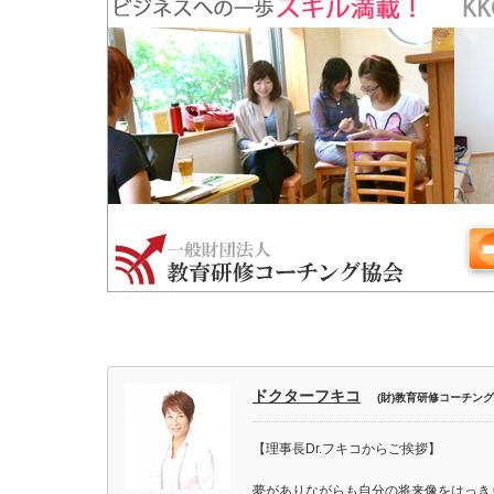
ドクターフキコ
(財)教育研修コーチン
【理事長Dr.フキコからご挨拶】
夢がありながらも自分の将来像をはっき