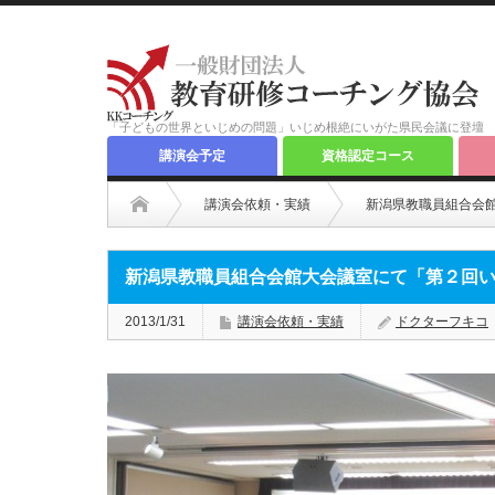
「子どもの世界といじめの問題」いじめ根絶にいがた県民会議に登壇
講演会予定
資格認定コース
講演会依頼・実績
新潟県教職員組合会
新潟県教職員組合会館大会議室にて「第２回
2013/1/31
講演会依頼・実績
ドクターフキコ