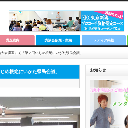
講座案内
講演会依頼・実績
メディア掲載
館大会議室にて「第２回いじめ根絶にいがた県民会議」
お知らせ
いじめ根絶にいがた県民会議」