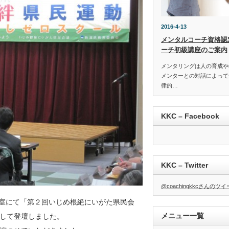
2016-4-13
メンタルコーチ資格認
ーチ初級講座のご案内
メンタリングは人の育成や
メンターとの対話によって
律的…
KKC – Facebook
KKC – Twitter
@coachingkkcさんのツ
議室にて「第２回いじめ根絶にいがた県民会
メニュー一覧
して登壇しました。