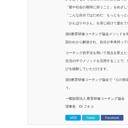
「親や社会の期待に添うこと」をめざし
「こんな自分ではだめだ、もっともっと
「がんばりやさん」を演じ続けて疲れて
(財)教育研修コーチング協会メソッド
囚われから解放され、自分が本来持って
コーチング的手法を用いて視点を変えた
生活の中でメソッドを活用することで、
びを経験していただけます。
(財)教育研修コーチング協会で『心の
う。
一般財団法人 教育研修コーチング協会
理事長 Dr.フキコ
WEB
Twitter
Facebook